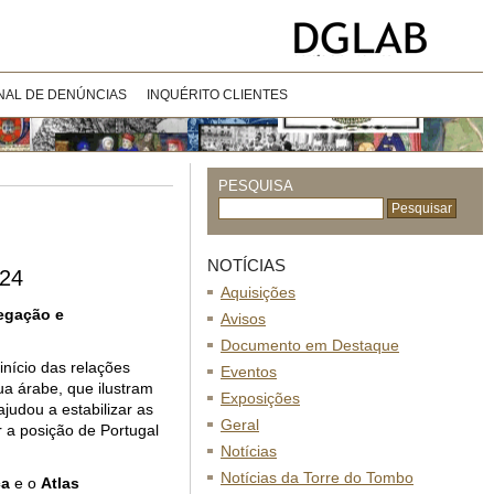
NAL DE DENÚNCIAS
INQUÉRITO CLIENTES
PESQUISA
NOTÍCIAS
024
Aquisições
egação e
Avisos
Documento em Destaque
nício das relações
Eventos
ua árabe, que ilustram
Exposições
judou a estabilizar as
Geral
r a posição de Portugal
Notícias
Notícias da Torre do Tombo
ca
e o
Atlas