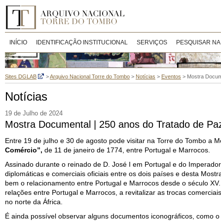
INÍCIO
IDENTIFICAÇÃO INSTITUCIONAL
SERVIÇOS
PESQUISAR NA
Sites DGLAB
>
Arquivo Nacional Torre do Tombo
>
Notícias
>
Eventos
>
Mostra Docum
Notícias
19 de Julho de 2024
Mostra Documental | 250 anos do Tratado de P
Entre 19 de julho e 30 de agosto pode visitar na Torre do Tombo a
Comércio”,
de 11 de janeiro de 1774, entre Portugal e Marrocos.
Assinado durante o reinado de D. José I em Portugal e do Imperado
diplomáticas e comerciais oficiais entre os dois países e desta Most
bem o relacionamento entre Portugal e Marrocos desde o século XV.
relações entre Portugal e Marrocos, a revitalizar as trocas comerci
no norte da África.
É ainda possível observar alguns documentos iconográficos, como 