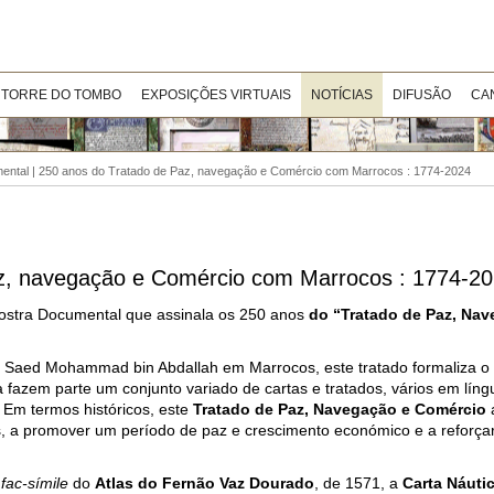
 TORRE DO TOMBO
EXPOSIÇÕES VIRTUAIS
NOTÍCIAS
DIFUSÃO
CA
ental | 250 anos do Tratado de Paz, navegação e Comércio com Marrocos : 1774-2024
az, navegação e Comércio com Marrocos : 1774-2
 Mostra Documental que assinala os 250 anos
do “Tratado de Paz, Nav
r Saed Mohammad bin Abdallah em Marrocos, este tratado formaliza o i
ra fazem parte um conjunto variado de cartas e tratados, vários em líng
 Em termos históricos, este
Tratado de Paz, Navegação e Comércio
a
ais, a promover um período de paz e crescimento económico e a reforça
o
fac-símile
do
Atlas do Fernão Vaz Dourado
, de 1571, a
Carta Náuti