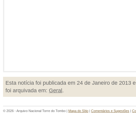
Esta notícia foi publicada em 24 de Janeiro de 2013 e
foi arquivada em:
Geral
.
© 2026 - Arquivo Nacional Torre do Tombo |
Mapa do Sítio
|
Comentários e Sugestões
|
Co