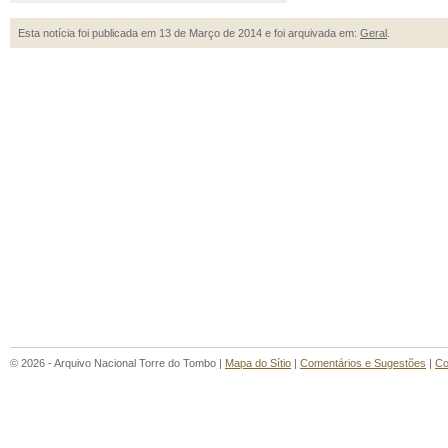
Esta notícia foi publicada em 13 de Março de 2014 e foi arquivada em:
Geral
.
© 2026 - Arquivo Nacional Torre do Tombo |
Mapa do Sítio
|
Comentários e Sugestões
|
Co