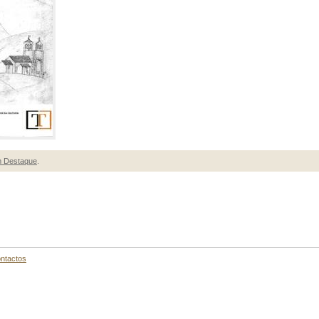
 Destaque
.
ntactos