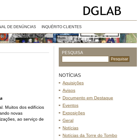
NAL DE DENÚNCIAS
INQUÉRITO CLIENTES
PESQUISA
NOTÍCIAS
Aquisições
Avisos
Documento em Destaque
da
Eventos
. Muitos dos edifícios
Exposições
gando novas
izações, ao serviço de
Geral
Notícias
Notícias da Torre do Tombo