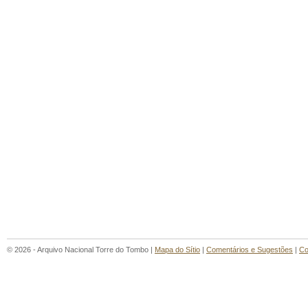
© 2026 - Arquivo Nacional Torre do Tombo |
Mapa do Sítio
|
Comentários e Sugestões
|
Co