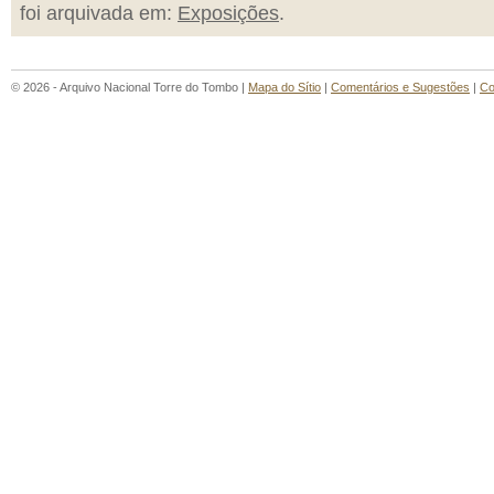
foi arquivada em:
Exposições
.
© 2026 - Arquivo Nacional Torre do Tombo |
Mapa do Sítio
|
Comentários e Sugestões
|
Co