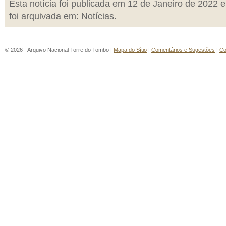
Esta notícia foi publicada em 12 de Janeiro de 2022 e
foi arquivada em:
Notícias
.
© 2026 - Arquivo Nacional Torre do Tombo |
Mapa do Sítio
|
Comentários e Sugestões
|
Co