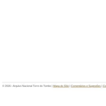
© 2026 - Arquivo Nacional Torre do Tombo |
Mapa do Sítio
|
Comentários e Sugestões
|
Co