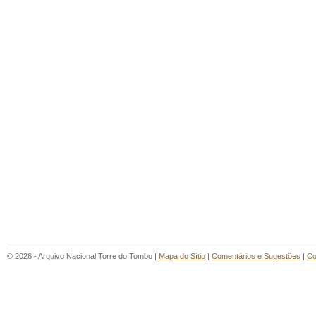
© 2026 - Arquivo Nacional Torre do Tombo |
Mapa do Sítio
|
Comentários e Sugestões
|
Co