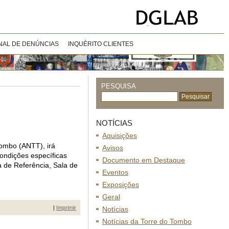
NAL DE DENÚNCIAS
INQUÉRITO CLIENTES
PESQUISA
NOTÍCIAS
Aquisições
Tombo (ANTT), irá
Avisos
condições específicas
Documento em Destaque
a de Referência, Sala de
Eventos
Exposições
Geral
|
Imprimir
Notícias
Notícias da Torre do Tombo