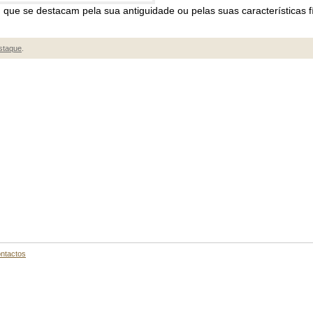
ue se destacam pela sua antiguidade ou pelas suas características f
staque
.
ntactos