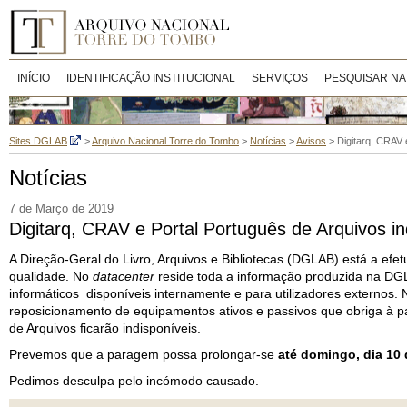
INÍCIO
IDENTIFICAÇÃO INSTITUCIONAL
SERVIÇOS
PESQUISAR NA
Sites DGLAB
>
Arquivo Nacional Torre do Tombo
>
Notícias
>
Avisos
>
Digitarq, CRAV 
Notícias
7 de Março de 2019
Digitarq, CRAV e Portal Português de Arquivos i
A Direção-Geral do Livro, Arquivos e Bibliotecas (DGLAB) está a efe
qualidade. No
datacenter
reside toda a informação produzida na DGL
informáticos disponíveis internamente e para utilizadores externos.
reposicionamento de equipamentos ativos e passivos que obriga à p
de Arquivos ficarão indisponíveis.
Prevemos que a paragem possa prolongar-se
até domingo, dia 10
Pedimos desculpa pelo incómodo causado.