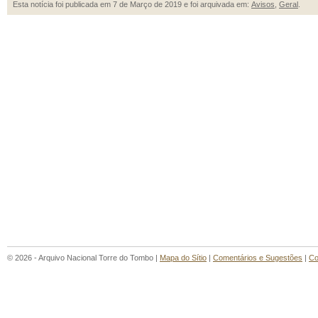
Esta notícia foi publicada em 7 de Março de 2019 e foi arquivada em:
Avisos
,
Geral
.
© 2026 - Arquivo Nacional Torre do Tombo |
Mapa do Sítio
|
Comentários e Sugestões
|
Co