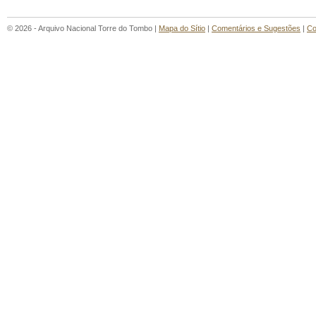
© 2026 - Arquivo Nacional Torre do Tombo |
Mapa do Sítio
|
Comentários e Sugestões
|
Co