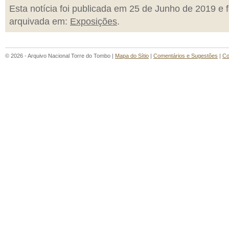
Esta notícia foi publicada em 25 de Junho de 2019 e f
arquivada em:
Exposições
.
© 2026 - Arquivo Nacional Torre do Tombo |
Mapa do Sítio
|
Comentários e Sugestões
|
Co