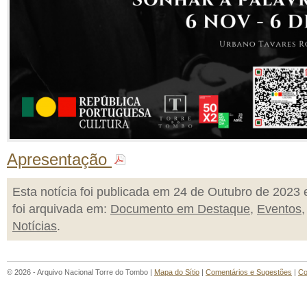
Apresentação
Esta notícia foi publicada em 24 de Outubro de 2023 
foi arquivada em:
Documento em Destaque
,
Eventos
,
Notícias
.
© 2026 - Arquivo Nacional Torre do Tombo |
Mapa do Sítio
|
Comentários e Sugestões
|
Co