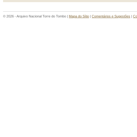
© 2026 - Arquivo Nacional Torre do Tombo |
Mapa do Sítio
|
Comentários e Sugestões
|
Co