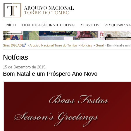
INÍCIO
IDENTIFICAÇÃO INSTITUCIONAL
SERVIÇOS
PESQUISAR NA
Sites DGLAB
>
Arquivo Nacional Torre do Tombo
>
Notícias
>
Geral
>
Bom Natal e um
Notícias
15 de Dezembro de 2015
Bom Natal e um Próspero Ano Novo