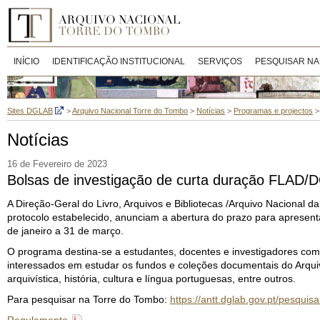
INÍCIO
IDENTIFICAÇÃO INSTITUCIONAL
SERVIÇOS
PESQUISAR NA
Sites DGLAB
>
Arquivo Nacional Torre do Tombo
>
Notícias
>
Programas e projectos
Notícias
16 de Fevereiro de 2023
Bolsas de investigação de curta duração FLAD
A Direção-Geral do Livro, Arquivos e Bibliotecas /Arquivo Naciona
protocolo estabelecido, anunciam a abertura do prazo para apresent
de janeiro a 31 de março.
O programa destina-se a estudantes, docentes e investigadores com 
interessados em estudar os fundos e coleções documentais do Arqui
arquivística, história, cultura e língua portuguesas, entre outros.
Para pesquisar na Torre do Tombo:
https://antt.dglab.gov.pt/pesquis