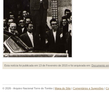
Esta notícia foi publicada em 13 de Fevereiro de 2015 e foi arquivada em:
Documento em
© 2026 - Arquivo Nacional Torre do Tombo |
Mapa do Sítio
|
Comentários e Sugestões
|
Co