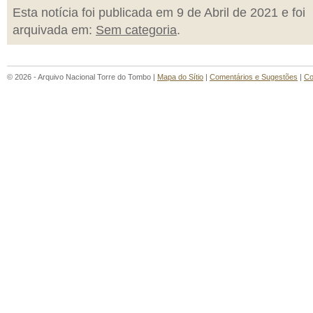
Esta notícia foi publicada em 9 de Abril de 2021 e foi
arquivada em:
Sem categoria
.
© 2026 - Arquivo Nacional Torre do Tombo |
Mapa do Sítio
|
Comentários e Sugestões
|
Co