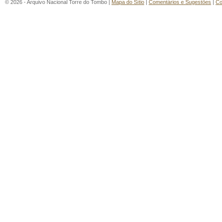
© 2026 - Arquivo Nacional Torre do Tombo |
Mapa do Sítio
|
Comentários e Sugestões
|
Co