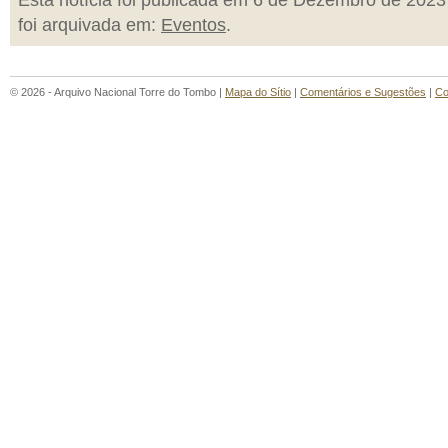
Esta notícia foi publicada em 6 de Dezembro de 2023
foi arquivada em:
Eventos
.
© 2026 - Arquivo Nacional Torre do Tombo |
Mapa do Sítio
|
Comentários e Sugestões
|
Co