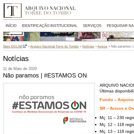
INÍCIO
IDENTIFICAÇÃO INSTITUCIONAL
SERVIÇOS
PESQUISAR NA
Sites DGLAB
>
Arquivo Nacional Torre do Tombo
>
Notícias
>
Avisos
>
Não paramos 
Notícias
11 de Maio de 2020
Não paramos | #ESTAMOS ON
ARQUIVO NACIO
Últimas disponibi
Fundo – Arquivo
SR – Avisos e O
Mç. 11 – 230 regi
Mç. 12 – 118 regi
Mç. 13 – 118 regi