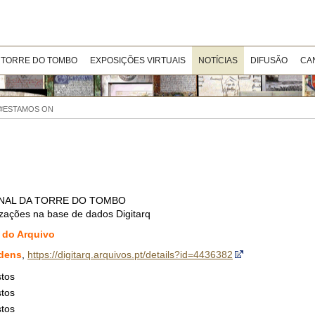
 TORRE DO TOMBO
EXPOSIÇÕES VIRTUAIS
NOTÍCIAS
DIFUSÃO
CA
| #ESTAMOS ON
NAL DA TORRE DO TOMBO
lizações na base de dados Digitarq
 do Arquivo
rdens
,
https://digitarq.arquivos.pt/details?id=4436382
stos
stos
stos