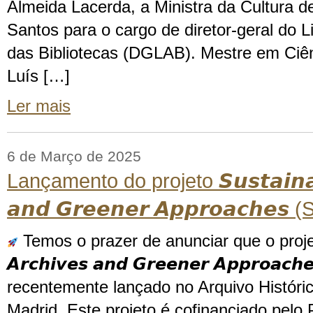
Almeida Lacerda, a Ministra da Cultura de
Santos para o cargo de diretor-geral do L
das Bibliotecas (DGLAB). Mestre em Ciê
Luís […]
Ler mais
6 de Março de 2025
Lançamento do projeto 𝙎𝙪𝙨𝙩𝙖𝙞𝙣𝙖𝙗
𝙖𝙣𝙙 𝙂𝙧𝙚𝙚𝙣𝙚𝙧 𝘼𝙥𝙥𝙧𝙤𝙖𝙘𝙝𝙚
Temos o prazer de anunciar que o projeto 𝙎
𝘼𝙧𝙘𝙝𝙞𝙫𝙚𝙨 𝙖𝙣𝙙 𝙂𝙧𝙚𝙚𝙣𝙚𝙧 𝘼𝙥𝙥𝙧𝙤𝙖𝙘
recentemente lançado no Arquivo Históri
Madrid. Este projeto é cofinanciado pel