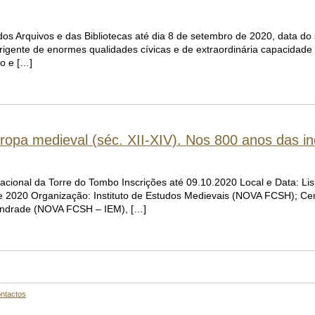
 dos Arquivos e das Bibliotecas até dia 8 de setembro de 2020, data do
irigente de enormes qualidades cívicas e de extraordinária capacidade
o e […]
ropa medieval (séc. XII-XIV). Nos 800 anos das inq
acional da Torre do Tombo Inscrições até 09.10.2020 Local e Data: L
e 2020 Organização: Instituto de Estudos Medievais (NOVA FCSH); Cen
Andrade (NOVA FCSH – IEM), […]
ntactos