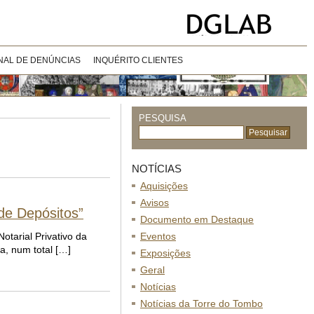
NAL DE DENÚNCIAS
INQUÉRITO CLIENTES
PESQUISA
NOTÍCIAS
Aquisições
Avisos
 de Depósitos”
Documento em Destaque
otarial Privativo da
Eventos
a, num total […]
Exposições
Geral
Notícias
Notícias da Torre do Tombo