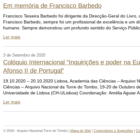
Em memória de Francisco Barbedo
Francisco Teixeira Barbedo foi dirigente da Direcção-Geral do Livro,
Francisco Barbedo, sempre foi um profissional de excelência e um d
humano. Sempre demonstrou um profundo sentido do Serviço Públic
Ler mais
3 de Setembro de 2020
Colóquio Internacional “Inquirições e poder na Eu
Afonso II de Portugal”
19.10.2020 – 20.10.2020 Lisboa, Academia das Ciências – Arquivo N
Ciências – Arquivo Nacional da Torre do Tombo, 19-20 de Outubro d
Universidade de Lisboa (CH-ULisboa) Coordenação: Amélia Aguiar 
Ler mais
© 2026 - Arquivo Nacional Torre do Tombo |
Mapa do Sítio
|
Comentários e Sugestões
|
Co