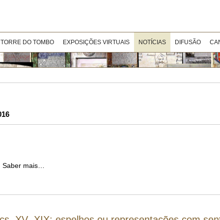
 TORRE DO TOMBO
EXPOSIÇÕES VIRTUAIS
NOTÍCIAS
DIFUSÃO
CA
016
6. Saber mais…
écs. XV- XIX: espelhos ou representações com sent