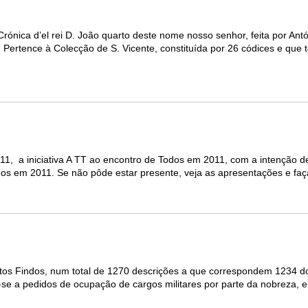
nica d’el rei D. João quarto deste nome nosso senhor, feita por Ant
 Pertence à Colecção de S. Vicente, constituída por 26 códices e que 
, a iniciativa A TT ao encontro de Todos em 2011, com a intenção d
dos em 2011. Se não pôde estar presente, veja as apresentações e faç
eitos Findos, num total de 1270 descrições a que correspondem 1234 
e a pedidos de ocupação de cargos militares por parte da nobreza, e