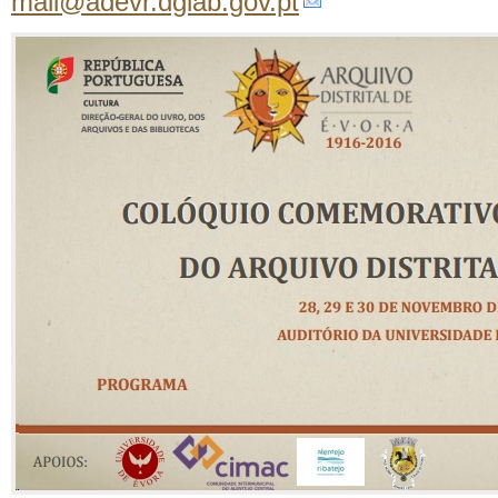
mail@adevr.dglab.gov.pt