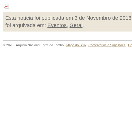
Esta notícia foi publicada em 3 de Novembro de 2016
foi arquivada em:
Eventos
,
Geral
.
© 2026 - Arquivo Nacional Torre do Tombo |
Mapa do Sítio
|
Comentários e Sugestões
|
Co