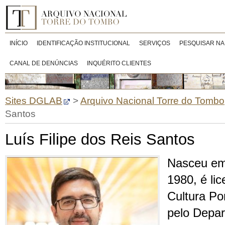
INÍCIO
IDENTIFICAÇÃO INSTITUCIONAL
SERVIÇOS
PESQUISAR NA
CANAL DE DENÚNCIAS
INQUÉRITO CLIENTES
Sites DGLAB
>
Arquivo Nacional Torre do Tombo
Santos
Luís Filipe dos Reis Santos
Nasceu em
1980, é li
Cultura Po
pelo Depar