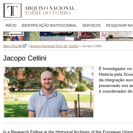
INÍCIO
IDENTIFICAÇÃO INSTITUCIONAL
SERVIÇOS
PESQUISAR NA
Sites DGLAB
>
Arquivo Nacional Torre do Tombo
>
Jacopo Cellini
Jacopo Cellini
É Investigador no
História pela Scuo
da integração eur
preservado nos ar
é coordenador do 
Is a Research Fellow at the Historical Archives of the European Uni