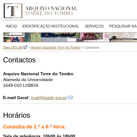
INÍCIO
IDENTIFICAÇÃO INSTITUCIONAL
SERVIÇOS
PESQUISAR NA
Sites DGLAB
>
Arquivo Nacional Torre do Tombo
>
Contactos
Contactos
Arquivo Nacional Torre do Tombo
Alameda da Universidade
1649-010 LISBOA
E-mail Geral:
mail@dglab.gov.pt
Horários
Consulta de 2.ª a 6.ª feira:
Sala de referência
:
10h00 às 18h00