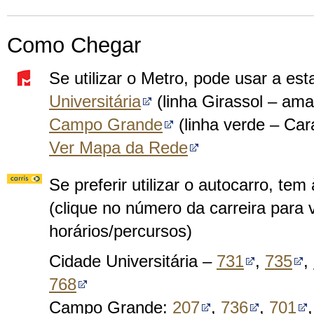
Como Chegar
Se utilizar o Metro, pode usar a es
Universitária
(linha Girassol – ama
Campo Grande
(linha verde – Car
Ver Mapa da Rede
Se preferir utilizar o autocarro, tem
(clique no número da carreira para 
horários/percursos)
Cidade Universitária –
731
,
735
,
768
Campo Grande:
207
,
736
,
701